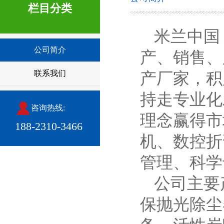
栏目分类
米兰中国
公司简介
产、销售、
联系我们
产厂家，积
持走专业化
咨询热线:
理念赢得市
188-2310-3466
机、数控折
管理、科学
公司主要
保抛光除尘