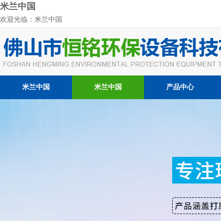
米兰中国
欢迎光临：米兰中国
米兰中国
米兰中国
产品中心